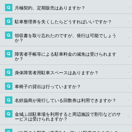
さい。
月極契約、定期販売はありますか？
本駐車場に48時間を超えて駐車される場合には、必ず3階
インフォメーションまでお越しいただくか、駐車場管理
室までご連絡ください。
駐車整理券を失くしたらどうすればいいですか？
行っておりません。
電話：
052-389-5580
(受付時間/8時～22時まで)
メール：
kinjo01@mkyosho.co.jp
領収書を取り忘れたのですが、発行は可能でしょう
駐車整理券を紛失された場合には、お手数ですが3階イン
か？
フォメーションまでお越しください。入場時間を確認の
上、再発行させていただきます。
障害者手帳等による駐車料金の減免は受けられます
8時〜20時30分は3階インフォメーションまでお越しくだ
か？
さい。駐車状況を確認させて頂いたうえで、発行手続き
を行います。20時30分〜22時は1階東側管理室で対応し
ますので、1階東管理室までお越しください。22時から翌
身体障害者用駐車スペースはありますか？
身体障害者手帳や愛護手帳など所定の手帳類をお持ちの
8時までは、出口ゲートインターホンをご利用ください。
方がお乗りの場合には、駐車料金を全額減免いたしま
す。ご希望の方は必ず精算前に手続きにお越しくださ
車椅子の貸出は行っていますか？
各階に配置しております。場内の案内に従ってお進みく
い。8時〜20時30分は3階インフォメーションまで、20時
ださい。ただし、駐車場に多客が予想される場合には、
30分〜22時は1階東側管理室までお越しください。22時
障害者用スペースに駐車いただけない場合がございま
から翌8時までは、出口ゲートインターホンをご利用くだ
名鉄協商が発行している回数券は利用できますか？
申し訳ありませんが行っておりません。
す。
さい。詳しくは
こちら
。
金城ふ頭駐車場を利用すると周辺施設で割引などのサ
名鉄協商発行の回数券は利用できません。金城ふ頭駐車
ービスは受けられますか？
場及びポートメッセなごや共通駐車回数券のみご利用い
ただけます。