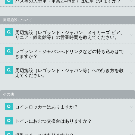
バス等の大型車（車高2.4ｍ超）は駐車できますか？
駐車場の利用による周辺施設の割引サービスは提供して
おりません。
当駐車場はご利用いただけません。収容サイズにつきま
周辺施設について
しては、「金城ふ頭駐車場について」内の「
施設の概
要
」をご確認ください。
近隣の大型車駐車場については下記をご参照ください。
周辺施設（レゴランド・ジャパン、メイカーズ ピア、
リニア・鉄道館等）の営業時間を教えてください。
タイムズ金城ふ頭大型車駐車場について：
詳しくはこち
ら
レゴランド・ジャパンへドリンクなどの持ち込みはで
各施設の営業時間につきましては、それぞれの施設にお
きますか？
問い合わせください。近隣施設のご案内は
こちら
。
周辺施設（レゴランド・ジャパン等）への行き方を教
飲食物のお持込みにつきましては各施設へお問い合わせ
えてください。
ください。近隣施設のご案内は
こちら
。
入庫後、歩行者用通路を通り3階接続デッキから周辺施設
その他
へお進みください。
コインロッカーはありますか？
トイレにおむつ交換台はありますか？
申し訳ありませんが用意しておりません。