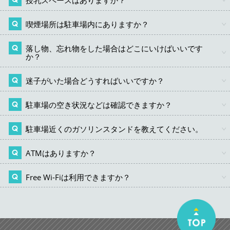
授乳スペースはありますか？
各階の多目的トイレ及び授乳室におむつ交換台を用意し
ております。
喫煙場所は駐車場内にありますか？
3階に授乳室がございます。どうぞご利用ください。（ご
利用時間/8時〜20時30分まで）
落し物、忘れ物をした場合はどこにいけばいいです
名古屋市では市施設建物内原則全面禁煙となっています
か？
ので喫煙はできません。ご理解くださいますよう お願い
いたします。
迷子がいた場合どうすればいいですか？
3階インフォメーションまでお問い合わせ頂くか、駐車場
管理室へお電話ください。
駐車場の空き状況などは確認できますか？
お近くの係員にお声掛けいただくか、3階インフォメーシ
ョンまでご連絡くださいますようご協力の程お願いいた
します。
駐車場近くのガソリンスタンドを教えてください。
スマートフォンや携帯電話から、金城ふ頭駐車場ＨＰを
ご参照ください。URL：http://kinjo-p.jp/
ATMはありますか？
金城ふ頭線を北に向かって、「西稲永」を左にいくとエ
ネオス（約5km）がございます。 ※2017年2月現在
Free Wi-Fiは利用できますか？
ございません。
「NAGOYA Free Wi-Fi」がご利用いただけます。
「NAGOYA Free Wi-Fi」は、名古屋市と連携した民間事
業者が提供するWi-Fiサービスです。