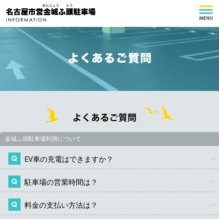
金城ふ頭駐車場利用について
EV車の充電はできますか？
駐車場の営業時間は？
1階東エリアにございます。場内の案内に従って入庫して
ください。なお、充電ケーブルの備え付けはございませ
んので、充電ケーブルをご持参ください。
料金の支払い方法は？
24時間可能です。夜間入場口制限の場合がございます。
※ただし場内混雑が想定される場合にはご利用いただけな
現地の誘導に従ってご入場ください。