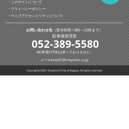
どなたでも無料で、簡単に24時間ご利用いただくことが
このサイトについて
出来ます。是非、ご利用ください。但し、30分ごとに
プライバシーポリシー
「認証手続き」が必要となります。
ウェブアクセシビリティについて
お問い合わせ先
（受付時間 / 8時～22時まで）
駐車場管理室
052-389-5580
※駐車場の予約は承っておりません。
メール
kinjo01@mkyosho.co.jp
Copyright(c)2021 Kinjofuto-P.City of Nagoya. All rights reserved.