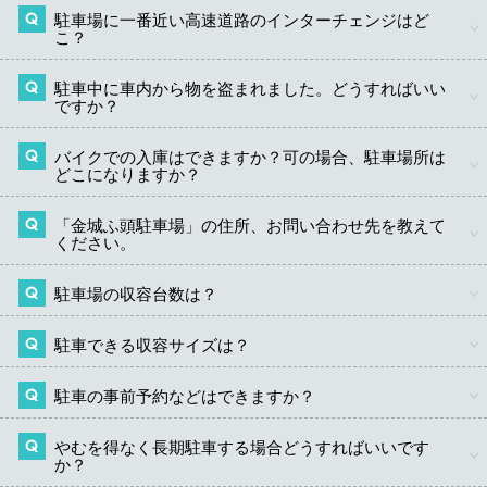
い可能性がございますので予めご了承ください。
駐車場に一番近い高速道路のインターチェンジはど
駐車料金のお支払いは現金、回数券、クレジットカー
こ？
ド、交通系ICカード、電子マネーがご利用いただけます。
駐車中に車内から物を盗まれました。どうすればいい
伊勢湾岸自動車道「名港中央」ICが最寄りのインターチェ
ですか？
ンジとなります。
バイクでの入庫はできますか？可の場合、駐車場所は
パーキング内での盗難、またはそれに類することに関し
どこになりますか？
て、当社は原則責任を負いかねますので、速やかに警察
にご連絡ください。車内には貴重品等を放置しないよ
う、お願いいたします。
「金城ふ頭駐車場」の住所、お問い合わせ先を教えて
42台分の自動二輪駐車場（駐車料金無料）をご用意して
ください。
おります。一般道（西側）入口より場内の指示にしたが
って自動二輪駐車場へお進みください。
駐車場の収容台数は？
愛知県名古屋市港区金城ふ頭二丁目7番２。お問い合わせ
の際は本ＨＰを確認いただくか駐車場管理室までお問い
合わせください。
駐車できる収容サイズは？
収容台数は5,010台です。
電話：
052-389-5580
（受付時間/8時～22時まで）
メール：
kinjo01@mkyosho.co.jp
駐車の事前予約などはできますか？
高さ制限は2.4m（最低地上高15cm）、全長5.0m、全幅
1.9mまでとなります。
3階～6階は2.2m以上の車が入庫出来ませんので1階、2階
やむを得なく長期駐車する場合どうすればいいです
申し訳ございませんが、ご予約は一切行っておりませ
をご利用ください。 収容サイズにつきましては、「金城
か？
ん。
ふ頭駐車場について」内の
「施設の概要」
をご確認くだ